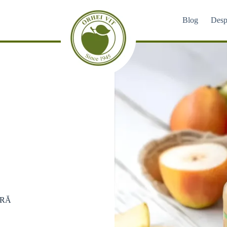
Blog
Desp
 NECTARURILE
URĂ