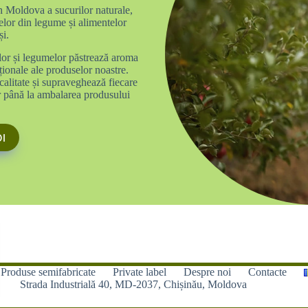
în Moldova a sucurilor naturale,
selor din legume și alimentelor
și.
lor și legumelor păstrează aroma
iționale ale produselor noastre.
calitate și supraveghează fiecare
or până la ambalarea produsului
I
Produse semifabricate
Private label
Despre noi
Contacte
Strada Industrială 40, MD-2037, Chișinău, Moldova