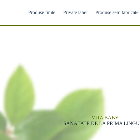
Sari
la
Produse finite
Private label
Produse semifabricate
conținut
Slide 2 of 3
VITA BABY
SĂNĂTATEA FAMILIEI
ÎNCEPE CU SUCUL ȘI
SĂNĂTATE DE LA PRIMA LING
NATURALIS