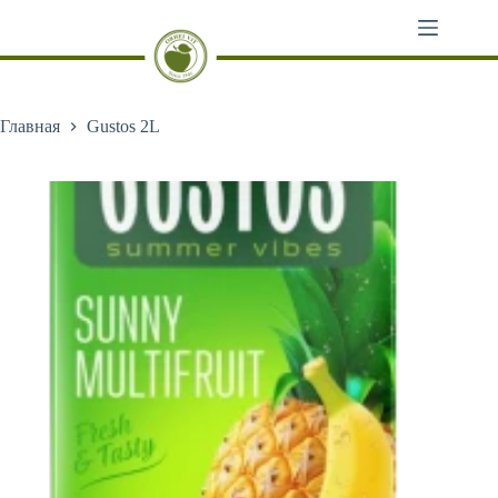
Перейти
к
сути
Главная
Gustos 2L