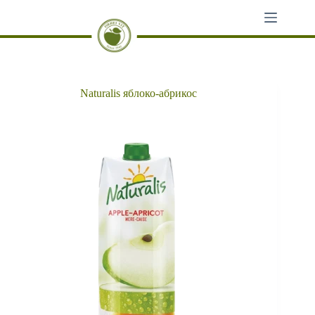
Перейти
к
сути
Naturalis яблоко-абрикос