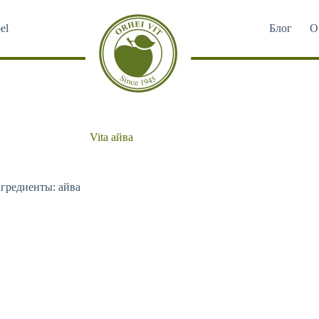
el
Блог
О
Vita айва
гредиенты: айва