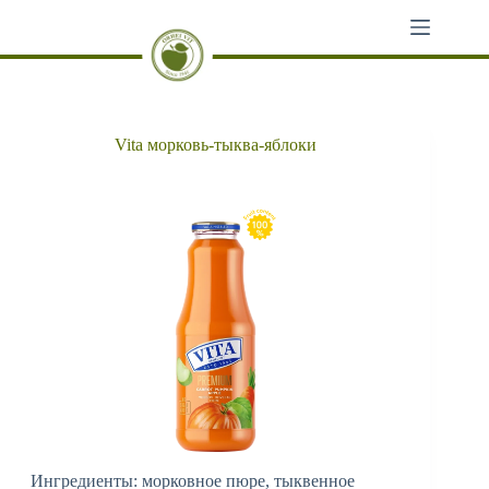
Перейти
к
сути
Vita морковь-тыква-яблоки
Ингредиенты: морковное пюре, тыквенное