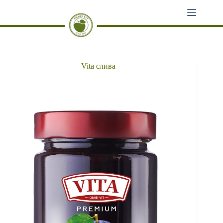
Перейти
к
сути
Vita слива