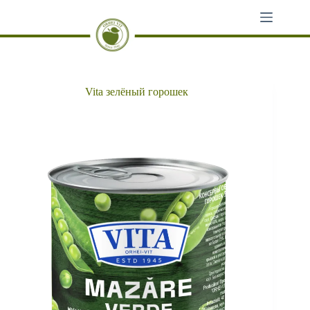
Перейти
к
сути
Vita зелёный горошек