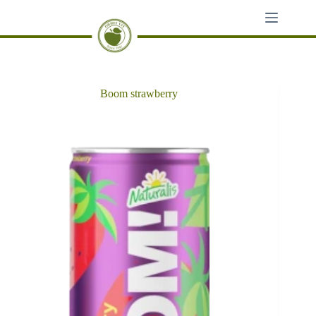
Sari
la
conținut
Boom strawberry