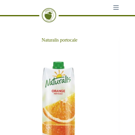
Sari
la
conținut
Naturalis portocale