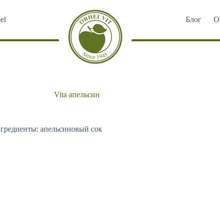
el
Блог
О
Vita апельсин
гредиенты: апельсиновый сок