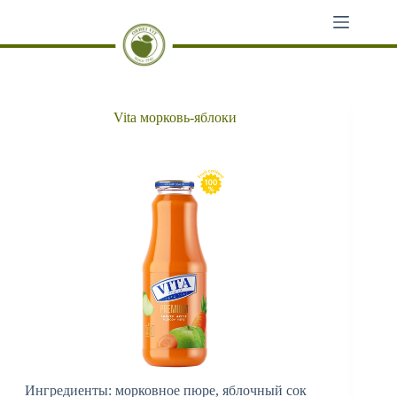
Перейти
к
сути
Vita морковь-яблоки
Ингредиенты: морковное пюре, яблочный сок