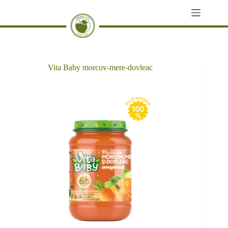
Sari
la
conținut
Vita Baby morcov-mere-dovleac