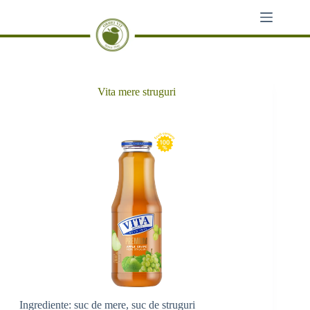
Sari
la
conținut
Vita mere struguri
Ingrediente: suc de mere, suc de struguri