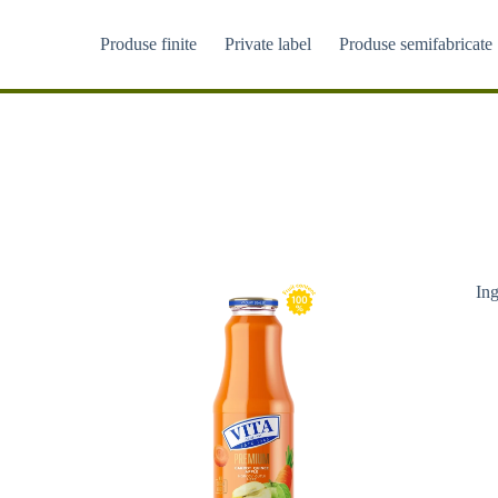
Sari
la
Produse finite
Private label
Produse semifabricate
conținut
Ing