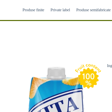
Sari
la
Produse finite
Private label
Produse semifabricate
conținut
Ing