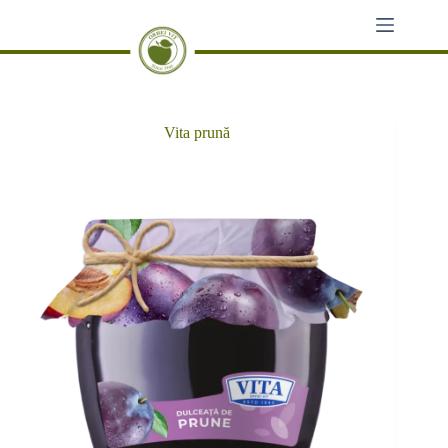
Sari
la
conținut
Vita prună