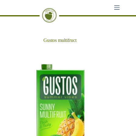
Sari
la
conținut
Gustos multifruct