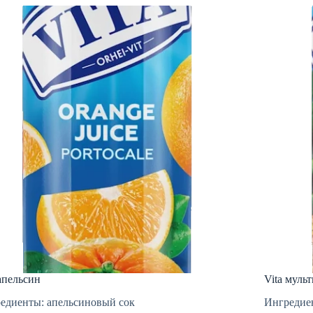
 апельсин
Vita муль
едиенты: апельсиновый сок
Ингредие