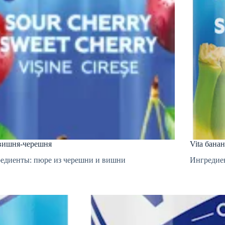
 вишня-черешня
Vita бана
едиенты: пюре из черешни и вишни
Ингредие