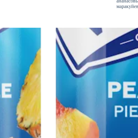
ананасовы
маракуйе