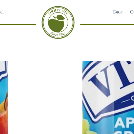
el
Блог
О