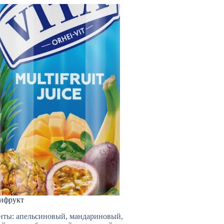
тифрукт
нты: апельсиновый, мандариновый,