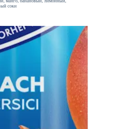
й, манго, банановый, лимонный,
вый соки