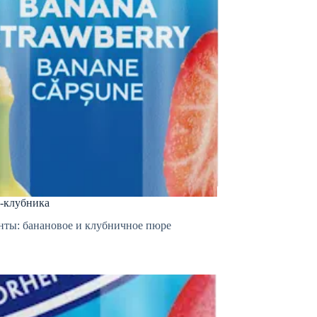
н-клубника
нты: банановое и клубничное пюре